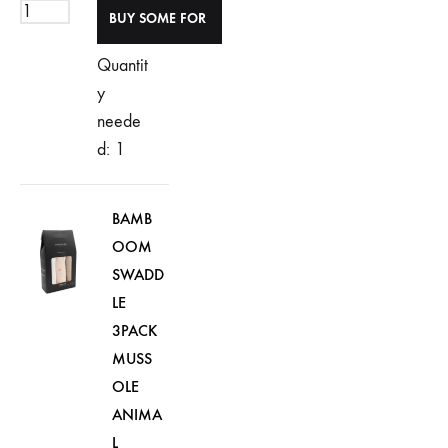
Quantit
y
neede
d: 1
BAMB
OOM
SWADD
LE
3PACK
MUSS
OLE
ANIMA
L