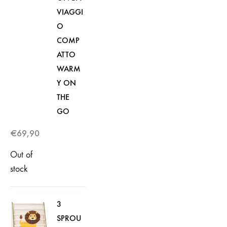
VIAGGI
O
COMP
ATTO
WARM
Y ON
THE
GO
€
69,90
Out of
stock
3
SPROU