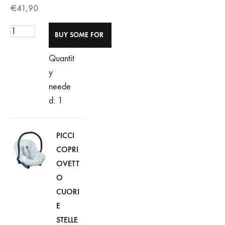
€
41,90
Quantit
y
neede
d: 1
PICCI
COPRI
OVETT
O
CUORI
E
STELLE