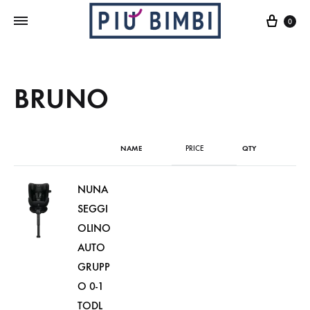
Cart
0
BRUNO
NAME
PRICE
QTY
NUNA
SEGGI
OLINO
AUTO
GRUPP
O 0-1
TODL