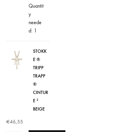
Quantit
y
neede
d: 1
STOKK
E ®
TRIPP
TRAPP
®
CINTUR
E ²
BEIGE
€
46,55