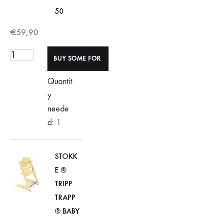
50
€
59,90
Quantit
y
neede
d: 1
STOKK
E ®
TRIPP
TRAPP
® BABY