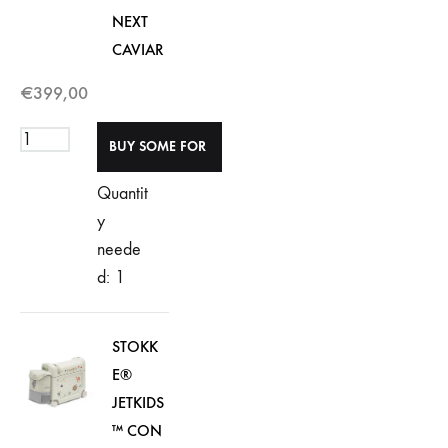
NEXT
CAVIAR
€
399,00
Quantit
y
neede
d: 1
STOKK
E®
JETKIDS
™ CON