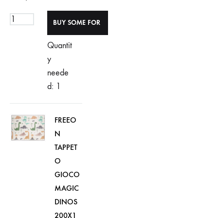
Quantit
y
neede
d: 1
FREEO
N
TAPPET
O
GIOCO
MAGIC
DINOS
200X1