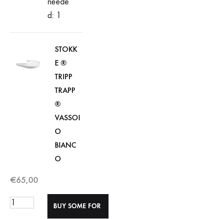
neede
d: 1
STOKK
E ®
TRIPP
TRAPP
®
VASSOI
O
BIANC
O
€
65,00