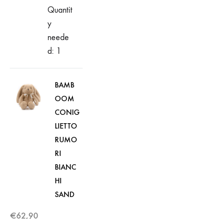
Quantit
y
neede
d: 1
BAMB
OOM
CONIG
LIETTO
RUMO
RI
BIANC
HI
SAND
€
62,90