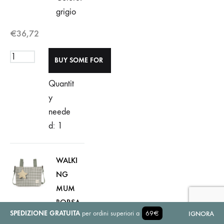
grigio
€
36,72
Quantit
y
neede
d: 1
WALKI
NG
MUM
BORSA
SPEDIZIONE GRATUITA
per ordini superiori a
69€
IGNORA
CROSS