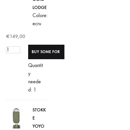
LODGE
Colore:
ecru
€
149,00
Quantit
y
neede
d: 1
STOKK
E
YOYO