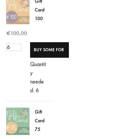
Gift
Card
100
€
100,00
Quantit
y
neede
d: 6
Gift
Card
75