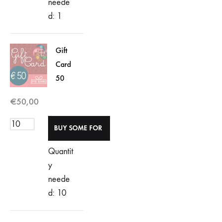
neede
d: 1
Gift
Card
50
€
50,00
Quantit
y
neede
d: 10