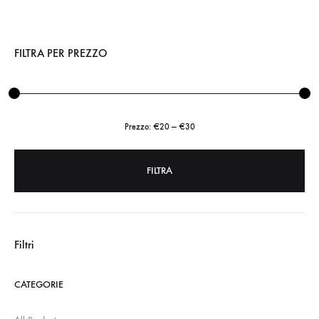
FILTRA PER PREZZO
Prezzo:
€20
—
€30
FILTRA
Prezzo
Prezzo
Min
Max
Filtri
CATEGORIE