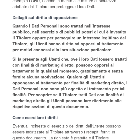
esempio l’ONU, nonché in merito alle misure di sicurezza
adottate dal Titolare per proteggere i loro Dati.
Dettagli sul diritto di opposizione
Quando i Dati Personali sono trattati nell’interesse
pubblico, nell’esercizio di pubblici poteri di cui è investito
il Titolare oppure per perseguire un interesse legittimo del
Titolare, gli Utenti hanno diritto ad opporsi al trattamento
per motivi connessi alla loro situazione particolare.
Si fa presente agli Utenti che, ove i loro Dati fossero trattati
con finalità di marketing diretto, possono opporsi al
trattamento in qualsiasi momento, gratuitamente e senza
fornire alcuna motivazione. Qualora gli Utenti si
oppongano al trattamento per finalità di marketing diretto, i
Dati Personali non sono più oggetto di trattamento per tali
finalità. Per scoprire se il Titolare tratti Dati con finalità di
marketing diretto gli Utenti possono fare riferimento alle
rispettive sezioni di questo documento.
Come esercitare i diritti
Eventuali richieste di esercizio dei diritti dell'Utente possono
essere indirizzate al Titolare attraverso i recapiti forniti in
questo documento. La richiesta è gratuita e il Titolare