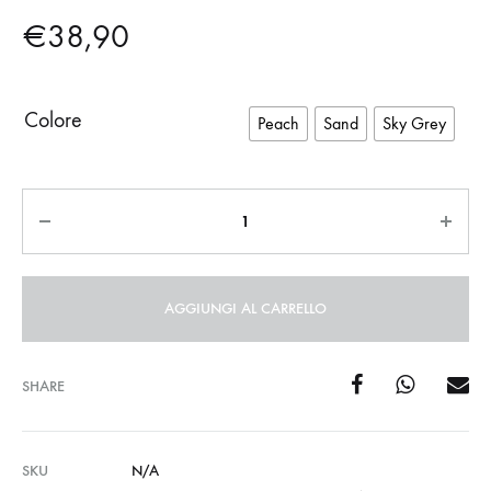
€
38,90
Colore
Peach
Sand
Sky Grey
Quantità
AGGIUNGI AL CARRELLO
SHARE
SKU
N/A