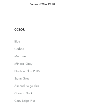
Prezzo:
€20
—
€270
Prezzo
Prezzo
Min
Max
COLORI
Blue
Carbon
Marrone
Mineral Grey
Nautical Blue PLUS
Storm Grey
Almond Beige Plus
Cosmos Black
Cozy Beige Plus