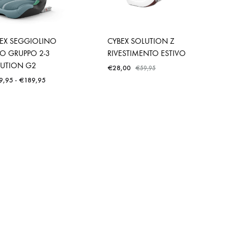
EX SEGGIOLINO
CYBEX SOLUTION Z
O GRUPPO 2-3
RIVESTIMENTO ESTIVO
LUTION G2
€
28,00
€
59,95
Fascia
9,95
-
€
189,95
di
prezzo:
da
€159,95
a
€189,95