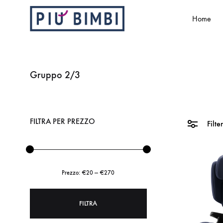
Home
Più
Abbigliamento
Bimbi
e
accessori
Gruppo 2/3
per
bambini
FILTRA PER PREZZO
Filte
Prezzo:
€20
—
€270
FILTRA