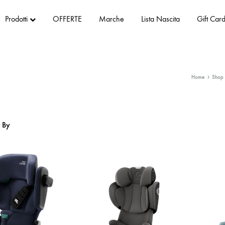
Prodotti
OFFERTE
Marche
Lista Nascita
Gift Car
Home
Shop
r By