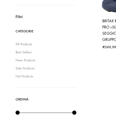
Prezzo
Prezzo
Min
Max
Filtri
BRITAX
PRO i-S
CATEGORIE
SEGGI
GRUPPO
All Products
€
269,9
Best Sellers
New Products
Sale Products
Hot Products
ORDINA