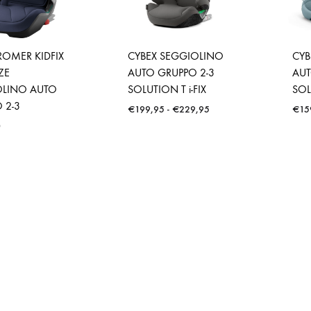
 ROMER KIDFIX
CYBEX SEGGIOLINO
CYB
IZE
AUTO GRUPPO 2-3
AUT
OLINO AUTO
SOLUTION T i-FIX
SO
 2-3
Fascia
€
199,95
-
€
229,95
€
15
di
0
prezzo:
da
€199,95
a
€229,95