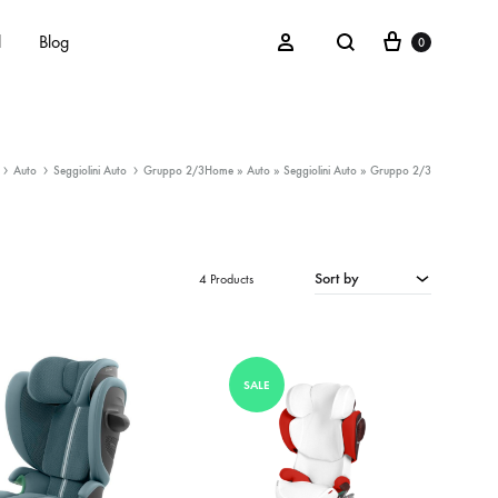
Cart
Search
Sign in
d
Blog
0
Auto
Seggiolini Auto
Gruppo 2/3
Home
»
Auto
»
Seggiolini Auto
»
Gruppo 2/3
Maschietti
Femminucce
Unisex
Sort by
4 Products
SALE