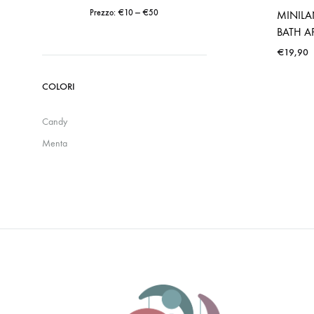
Prezzo:
€10
—
€50
MINIL
BATH A
Prezzo
Prezzo
€
19,90
Min
Max
COLORI
Candy
Menta