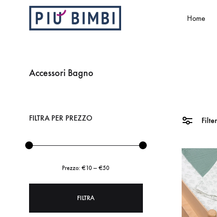
Home
Più
Abbigliamento
Bimbi
e
accessori
Accessori Bagno
per
bambini
FILTRA PER PREZZO
Filte
Prezzo:
€10
—
€50
FILTRA