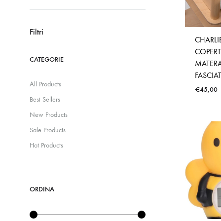
Prezzo
Prezzo
Min
Max
Filtri
CHARLI
COPERT
CATEGORIE
MATER
FASCIA
All Products
€
45,00
Best Sellers
New Products
Sale Products
Hot Products
ORDINA