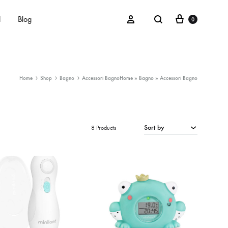
Cart
Search
Sign in
d
Blog
0
Home
Shop
Bagno
Accessori Bagno
Home
»
Bagno
»
Accessori Bagno
Maschietti
Femminucce
Unisex
Sort by
8 Products