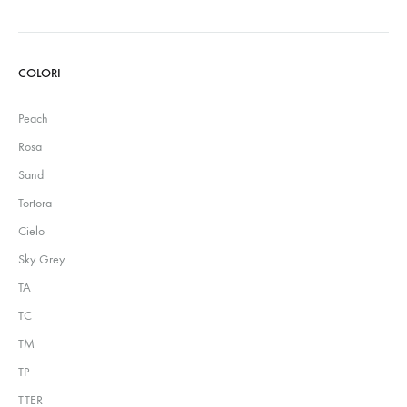
Prezzo
Prezzo
Min
Max
COLORI
Peach
Rosa
Sand
Tortora
Cielo
Sky Grey
TA
TC
TM
TP
TTER