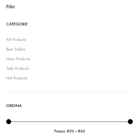
Filtri
CATEGORIE
All Products
Best Sellers
New Products
Sale Products
Hot Products
ORDINA
Prezzo:
€30
—
€60