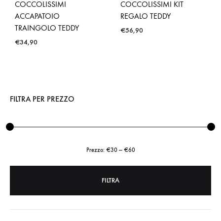
COCCOLISSIMI
COCCOLISSIMI KIT
ACCAPATOIO
REGALO TEDDY
TRAINGOLO TEDDY
€
56,90
€
34,90
FILTRA PER PREZZO
Prezzo:
€30
—
€60
FILTRA
Prezzo
Prezzo
Min
Max