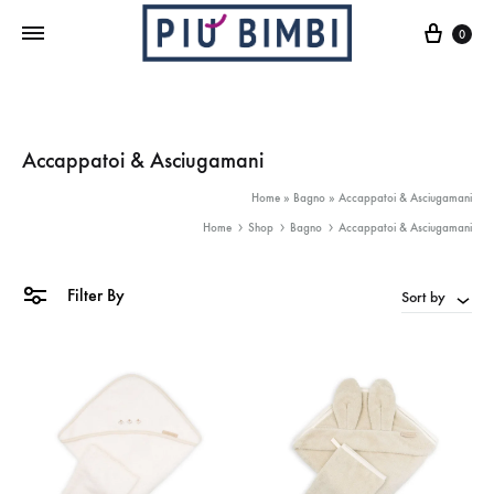
Cart
0
Accappatoi & Asciugamani
Home
»
Bagno
»
Accappatoi & Asciugamani
Home
Shop
Bagno
Accappatoi & Asciugamani
Filter By
Sort by