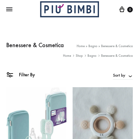
Cart
0
Benessere & Cosmetica
Home
»
Bagno
»
Benessere & Cosmetica
Home
Shop
Bagno
Benessere & Cosmetica
Filter By
Sort by