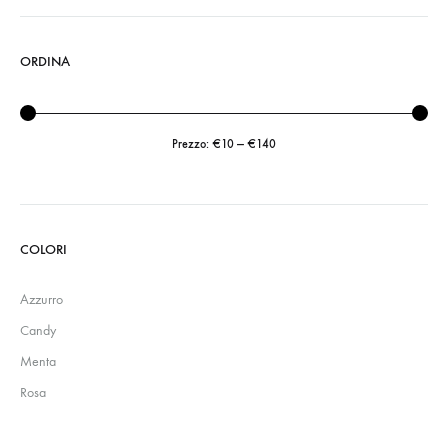
ORDINA
Prezzo:
€10
—
€140
Prezzo
Prezzo
Min
Max
COLORI
Azzurro
Candy
Menta
Rosa