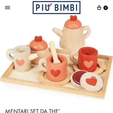
Cart
0
MENTARI SET DA THE’