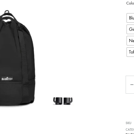
Colo
Bl
Gi
Ne
To
Qua
SKU
CATE