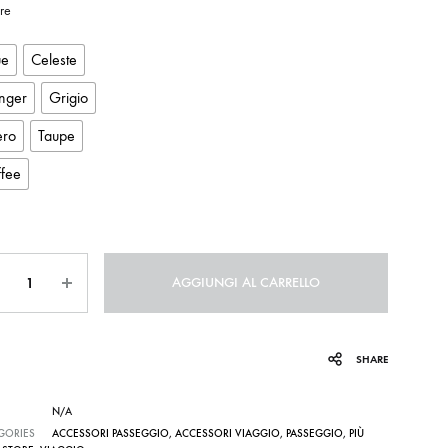
re
ue
Celeste
nger
Grigio
ro
Taupe
ffee
ntità
AGGIUNGI AL CARRELLO
SHARE
N/A
GORIES
ACCESSORI PASSEGGIO
,
ACCESSORI VIAGGIO
,
PASSEGGIO
,
PIÙ