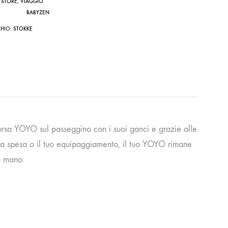
 STORE
,
VIAGGIO
BABYZEN
HIO:
STOKKE
orsa YOYO sul passeggino con i suoi ganci e grazie alle
 la spesa o il tuo equipaggiamento, il tuo YOYO rimane
a mano.