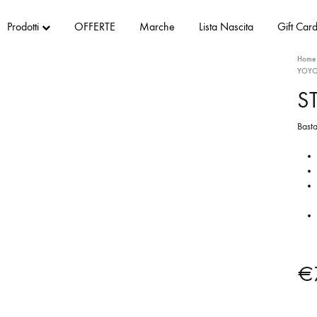
Prodotti
OFFERTE
Marche
Lista Nascita
Gift Car
Home
YOY
S
Basta
€