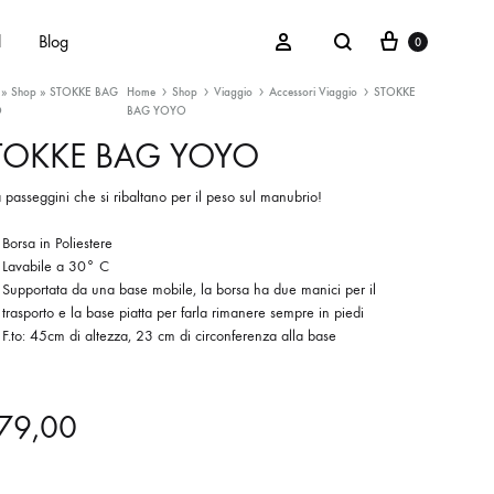
Cart
Search
Sign in
d
Blog
0
»
Shop
»
STOKKE BAG
Home
Shop
Viaggio
Accessori Viaggio
STOKKE
O
BAG YOYO
TOKKE BAG YOYO
Maschietti
 passeggini che si ribaltano per il peso sul manubrio!
Femminucce
Borsa in Poliestere
Lavabile a 30° C
Unisex
Supportata da una base mobile, la borsa ha due manici per il
trasporto e la base piatta per farla rimanere sempre in piedi
F.to: 45cm di altezza, 23 cm di circonferenza alla base
79,00