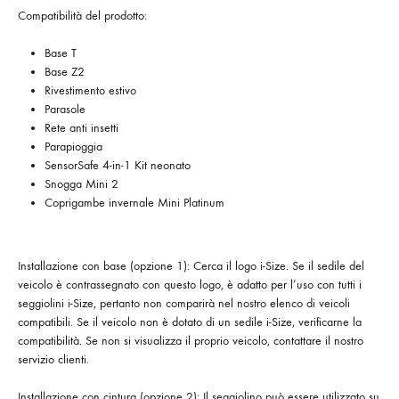
Compatibilità del prodotto:
Base T
Base Z2
Rivestimento estivo
Parasole
Rete anti insetti
Parapioggia
SensorSafe 4-in-1 Kit neonato
Snogga Mini 2
Coprigambe invernale Mini Platinum
Installazione con base (opzione 1): Cerca il logo i-Size. Se il sedile del
veicolo è contrassegnato con questo logo, è adatto per l’uso con tutti i
seggiolini i-Size, pertanto non comparirà nel nostro elenco di veicoli
compatibili. Se il veicolo non è dotato di un sedile i-Size, verificarne la
compatibilità. Se non si visualizza il proprio veicolo, contattare il nostro
servizio clienti.
Installazione con cintura (opzione 2): Il seggiolino può essere utilizzato su