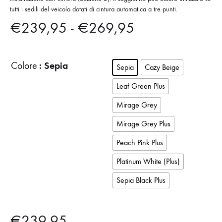
tutti i sedili del veicolo dotati di cintura automatica a tre punti.
Fascia
€
239,95
-
€
269,95
di
: Sepia
Colore
Sepia
Cozy Beige
prezzo:
Leaf Green Plus
da
Mirage Grey
€239,95
Mirage Grey Plus
a
Peach Pink Plus
€269,95
Platinum White (Plus)
Sepia Black Plus
€
239,95