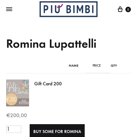
Cart
0
Romina Lupattelli
NAME
PRICE
QTY
Gift Card 200
€
200,00