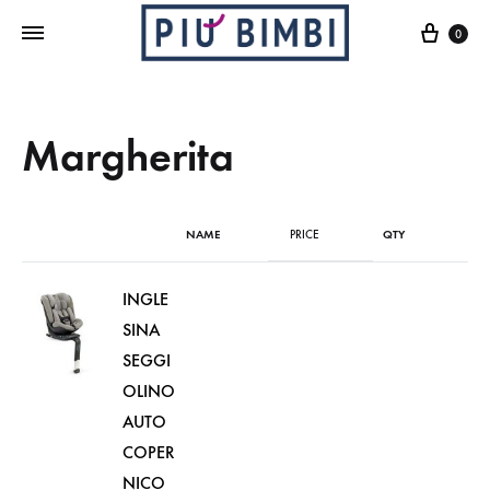
Cart
0
Margherita
NAME
PRICE
QTY
INGLE
SINA
SEGGI
OLINO
AUTO
COPER
NICO