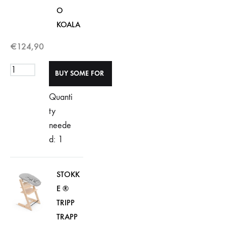
O
KOALA
€
124,90
Quanti
ty
neede
d: 1
STOKK
E ®
TRIPP
TRAPP