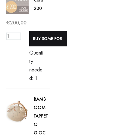
200
€
200,00
Quanti
ty
neede
d: 1
BAMB
OOM
TAPPET
O
GIOC