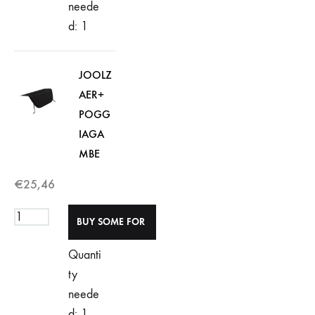
neede
d: 1
JOOLZ
AER+
POGG
IAGA
MBE
€
25,46
Quanti
ty
neede
d: 1