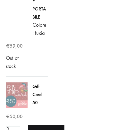
E
PORTA
BILE
Colore
: fuxia
€
59,00
Out of
stock
Gift
Card
50
€
50,00