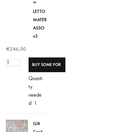
™
LETTO
MATER
ASSO
v3
€
246,00
Quanti
ty
neede
d: 1
Gift
Card