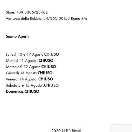
Store: +39 3386728462
Via Luca della Robbia, 34/36C 00153 Roma RM
Siamo Aperti
:
Lunedì 10 e 17 Agosto:
CHIUSO
Martedì 11 Agosto
:CHIUSO
Mercoledì 12 Agosto:
CHIUSO
Giovedì 13 Agosto:
CHIUSO
Venerdì 14 Agosto :
CHIUSO
Sabato 8 e 15 Agosto :
CHIUSO
Domenica:CHIUSO
Cookie
Politica
Privacy
Policy
di
Policy
2020 © Più Bimbi