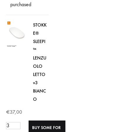
purchased
STOKK
E®
SLEEPI
™
LENZU
OLO
LETTO
v3
BIANC
O
€
37,00