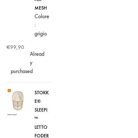
MESH
Colore
:
grigio
€
99,90
Alread
y
purchased
STOKK
E®
SLEEPI
™
LETTO
FODER