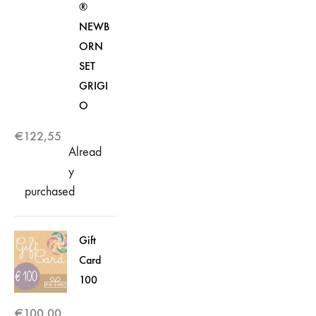
®
NEWB
ORN
SET
GRIGI
O
€
122,55
Alread
y
purchased
Gift
Card
100
€
100,00