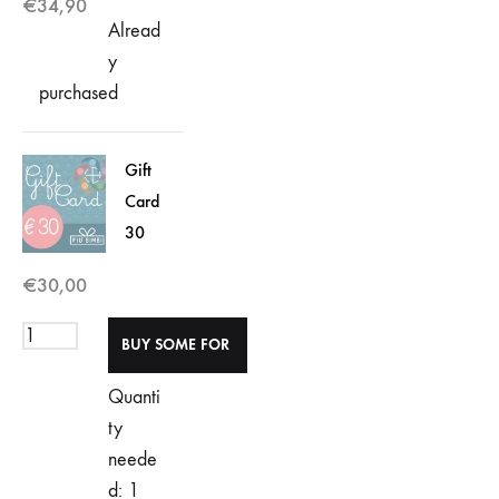
€
34,90
Alread
y
purchased
Gift
Card
30
€
30,00
Quanti
ty
neede
d: 1