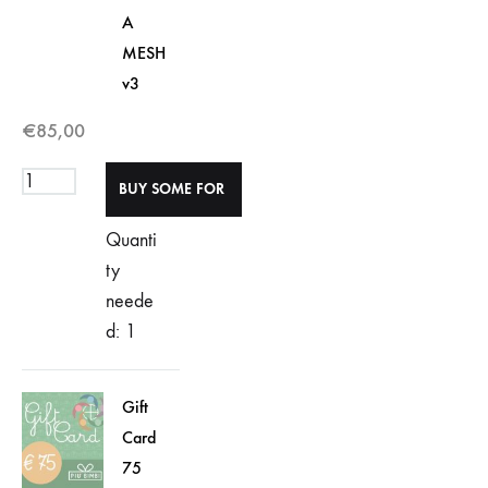
A
MESH
v3
€
85,00
Quanti
ty
neede
d: 1
Gift
Card
75