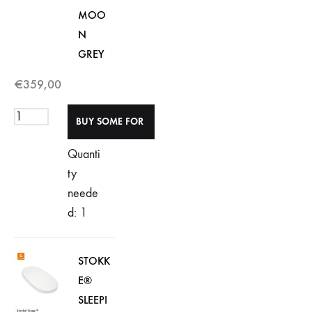
MOO
N
GREY
€
359,00
Quanti
ty
neede
d: 1
STOKK
E®
SLEEPI