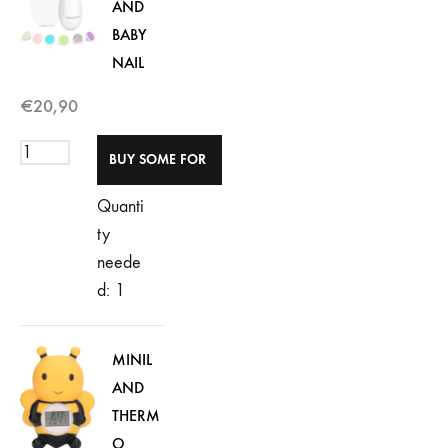
AND
BABY
NAIL
€
20,90
Quanti
ty
neede
d: 1
MINIL
AND
THERM
O