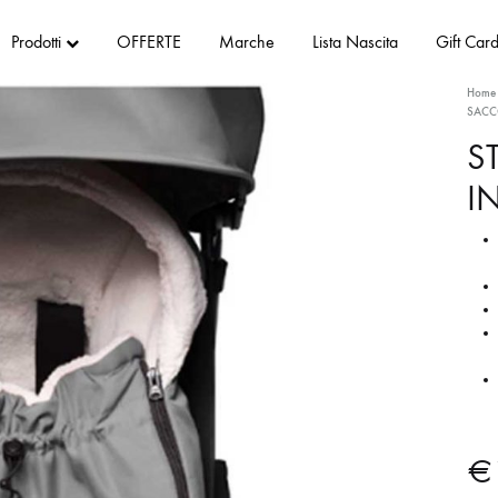
Prodotti
OFFERTE
Marche
Lista Nascita
Gift Car
Home
SACC
S
I
€