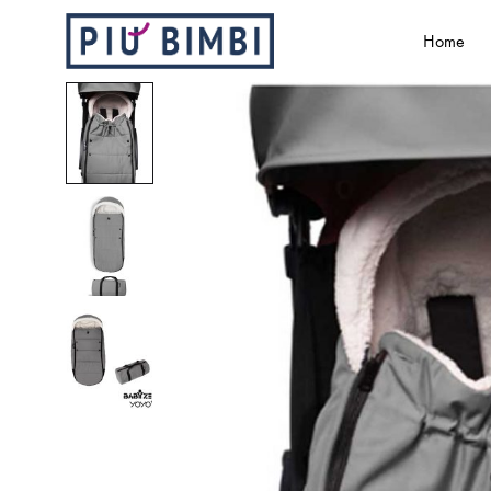
Home
Più
Abbigliamento
Bimbi
e
accessori
per
bambini