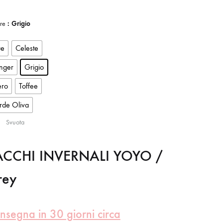
re
: Grigio
ue
Celeste
nger
Grigio
ro
Toffee
rde Oliva
Svuota
ACCHI INVERNALI YOYO /
rey
nsegna in 30 giorni circa