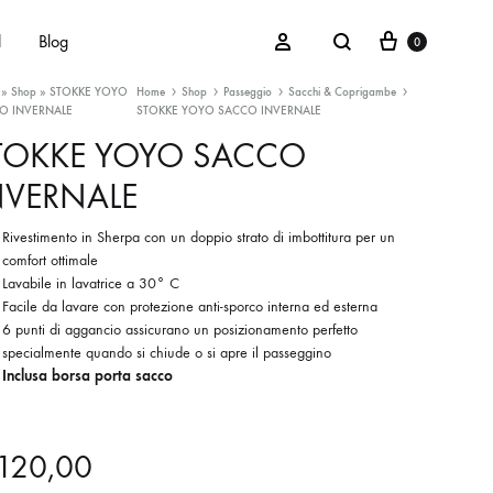
Cart
Search
Sign in
d
Blog
0
»
Shop
»
STOKKE YOYO
Home
Shop
Passeggio
Sacchi & Coprigambe
O INVERNALE
STOKKE YOYO SACCO INVERNALE
TOKKE YOYO SACCO
NVERNALE
Maschietti
Femminucce
Rivestimento in Sherpa con un doppio strato di imbottitura per un
comfort ottimale
Unisex
Lavabile in lavatrice a 30° C
Facile da lavare con protezione anti-sporco interna ed esterna
6 punti di aggancio assicurano un posizionamento perfetto
specialmente quando si chiude o si apre il passeggino
Inclusa borsa porta sacco
120,00