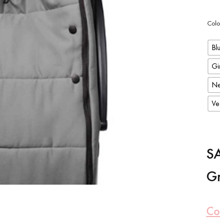
Colo
Bl
Gi
Ne
Ve
S
G
Co