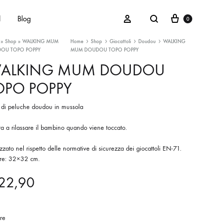
Cart
Search
Sign in
d
Blog
0
»
Shop
»
WALKING MUM
Home
Shop
Giocattoli
Doudou
WALKING
OU TOPO POPPY
MUM DOUDOU TOPO POPPY
ALKING MUM DOUDOU
OPO POPPY
Maschietti
Femminucce
 di peluche doudou in mussola
Unisex
ta a rilassare il bambino quando viene toccato.
zzato nel rispetto delle normative di sicurezza dei giocattoli EN-71.
re: 32×32 cm.
22,90
re