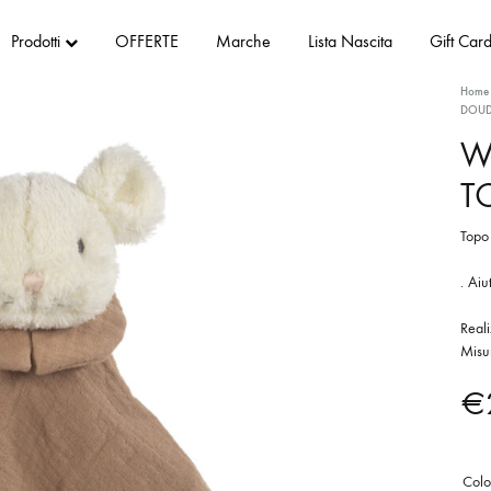
Prodotti
OFFERTE
Marche
Lista Nascita
Gift Car
Home
DOUD
W
T
Topo
. Aiu
Reali
Misu
€
Colo