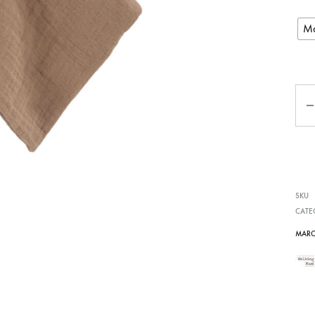
Ma
Qua
SKU
CATE
MARC