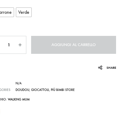
rrone
Verde
ntità
AGGIUNGI AL CARRELLO
SHARE
N/A
GORIES
DOUDOU
,
GIOCATTOLI
,
PIÙ BIMBI STORE
HIO:
WALKING MUM