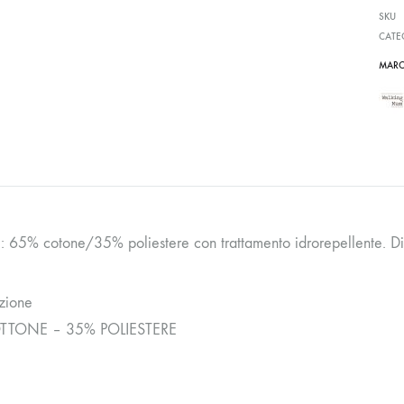
SKU
CATE
MARC
i: 65% cotone/35% poliestere con trattamento idrorepellente. D
zione
TTONE – 35% POLIESTERE