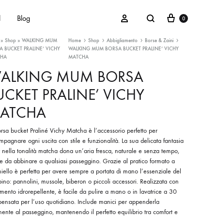
Cart
Search
Sign in
d
Blog
0
»
Shop
»
WALKING MUM
Home
Shop
Abbigliamento
Borse & Zaini
 BUCKET PRALINE’ VICHY
WALKING MUM BORSA BUCKET PRALINE’ VICHY
HA
MATCHA
ALKING MUM BORSA
Maschietti
UCKET PRALINE’ VICHY
Femminucce
ATCHA
Unisex
rsa bucket Praliné Vichy Matcha è l’accessorio perfetto per
pagnare ogni uscita con stile e funzionalità. La sua delicata fantasia
 nella tonalità matcha dona un’aria fresca, naturale e senza tempo,
e da abbinare a qualsiasi passeggino. Grazie al pratico formato a
iello è perfetta per avere sempre a portata di mano l’essenziale del
no: pannolini, mussole, biberon o piccoli accessori. Realizzata con
amento idrorepellente, è facile da pulire a mano o in lavatrice a 30
pensata per l’uso quotidiano. Include manici per appenderla
mente al passeggino, mantenendo il perfetto equilibrio tra comfort e