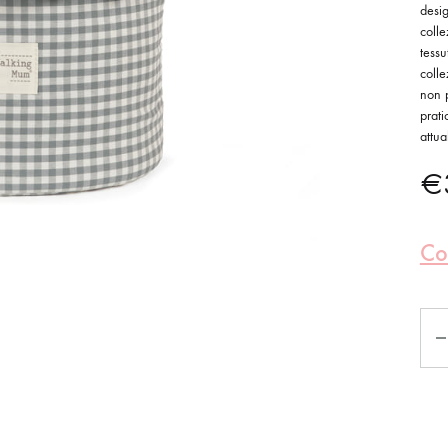
desig
coll
tessu
coll
non p
prat
attua
€
Co
Qua