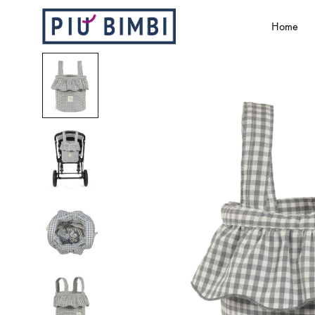
Home
Più
Abbigliamento
Bimbi
e
accessori
per
bambini