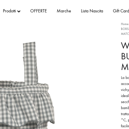
Prodotti
OFFERTE
Marche
Lista Nascita
Gift Car
Home
BORSA
MATC
W
B
M
La bo
accom
vichy
ideal
secch
bambi
tratt
°C, 
facil