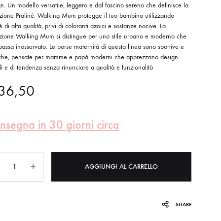
n. Un modello versatile, leggero e dal fascino sereno che definisce la
ezione Praliné. Walking Mum protegge il tuo bambino utilizzando
ti di alta qualità, privi di coloranti azoici e sostanze nocive. La
ezione Walking Mum si distingue per uno stile urbano e moderno che
assa inosservato. Le borse maternità di questa linea sono sportive e
iche, pensate per mamme e papà moderni che apprezzano design
li e di tendenza senza rinunciare a qualità e funzionalità
36,50
nsegna in 30 giorni circa
ntità
AGGIUNGI AL CARRELLO
SHARE