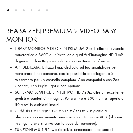
BEABA ZEN PREMIUM 2 VIDEO BABY
MONITOR
Il BABY MONITOR VIDEO ZEN PREMIUM 2 in 1 offre una visuale
panoramica a 360° e un’eccellente qualità d’immagine HD 3MP,
di giorno e di notte grazie alla visione notturna a infrarossi.
APP DEDICATA: Utilizza l’app dedicata sul tuo smartphone per
monitorare il tuo bambino, con la possibilità di collegare più
telecamere per un controllo completo. App compatibile con Zen
Connect, Zen Night Light e Zen Nomad.
SCHERMO SEMPLICE E INTUITIVO: HD 720p, offre un’eccellente
qualità e comfort d’immagine. Portata fino a 300 metri all’aperto e
50 metri in ambienti interni.
COMUNICAZIONE COSTANTE E AFFIDABILE grazie al
rilevamento di movimenti, rumori e pianti. Funzione VOX (allarme
intelligente che si attiva con la voce del bambino).
FUNZIONI MULTIPLE: walkie-talkie, termometro e sensore di