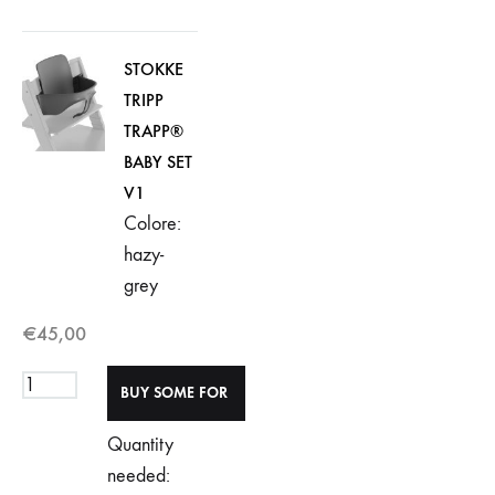
STOKKE
TRIPP
TRAPP®
BABY SET
V1
Colore:
hazy-
grey
€
45,00
Quantity
needed: