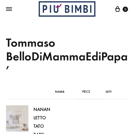
Cart
0
Tommaso
BelloDiMammaEdiPapa
’
NAME
PRICE
QTY
NANAN
LETTO
TATO