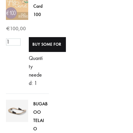
Card
100
€
100,00
Quanti
ty
neede
d: 1
BUGAB
OO
TELAI
O