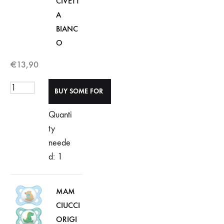
CIVETT
A
BIANC
O
€
13,90
Quanti
ty
neede
d: 1
MAM
CIUCCI
ORIGI