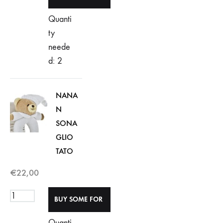
Quanti
ty
neede
d: 2
NANA
N
SONA
GLIO
TATO
€
22,00
Quanti