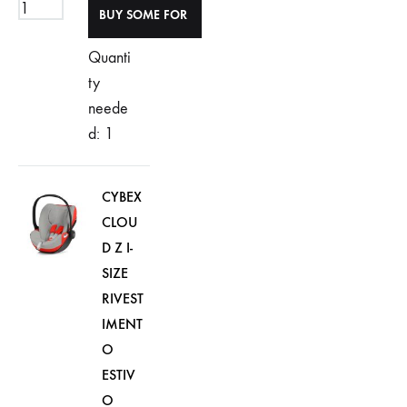
Quanti
ty
neede
d: 1
CYBEX
CLOU
D Z I-
SIZE
RIVEST
IMENT
O
ESTIV
O