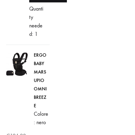
Quanti
ty
neede
d: 1
ERGO
BABY
MARS
UPIO
OMNI
BREEZ
E
Colore
: nero