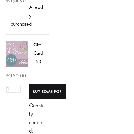
€
194,90
Alread
y
purchased
Gift
Card
150
€
150,00
Quanti
ty
neede
d: 1