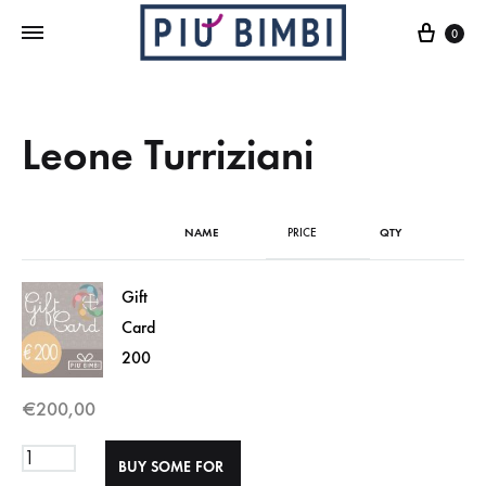
Cart
0
Leone Turriziani
NAME
PRICE
QTY
Gift
Card
200
€
200,00