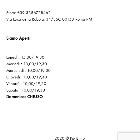
Store: +39 3386728462
Via Luca della Robbia, 34/36C 00153 Roma RM
Siamo Aperti
:
Lunedì : 15,30/19,30
Martedì
:
10,00/19,30
Mercoledì : 10,00/19,30
Giovedì : 10,00/19,30
Venerdì : 10,00/19,30
Sabato : 10,00/19,30
Domenica: CHIUSO
Cookie
Politica
Privacy
Policy
di
Policy
2020 © Più Bimbi