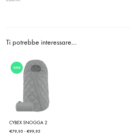
Ti potrebbe interessare…
SALE
CYBEX SNOGGA 2
Fascia
€
79,95
-
€
99,95