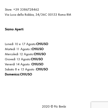
Store: +39 3386728462
Via Luca della Robbia, 34/36C 00153 Roma RM
Siamo Aperti
:
Lunedì 10 e 17 Agosto:
CHIUSO
Martedì 11 Agosto
:CHIUSO
Mercoledì 12 Agosto:
CHIUSO
Giovedì 13 Agosto:
CHIUSO
Venerdì 14 Agosto :
CHIUSO
Sabato 8 e 15 Agosto :
CHIUSO
Domenica:CHIUSO
Cookie
Politica
Privacy
Policy
di
Policy
2020 © Più Bimbi