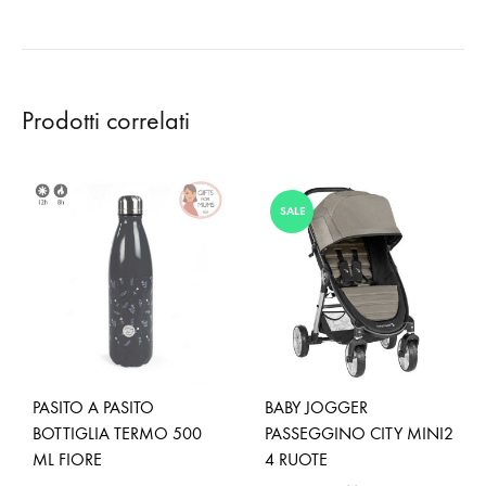
di
prezzo:
da
€79,95
a
Prodotti correlati
€99,95
SALE
PASITO A PASITO
BABY JOGGER
BOTTIGLIA TERMO 500
PASSEGGINO CITY MINI2
ML FIORE
4 RUOTE