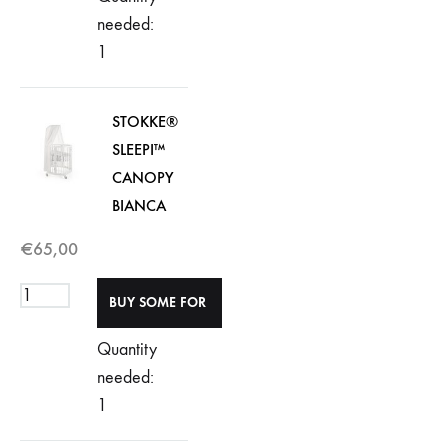
needed:
1
STOKKE®
SLEEPI™
CANOPY
BIANCA
€
65,00
Quantity
needed:
1