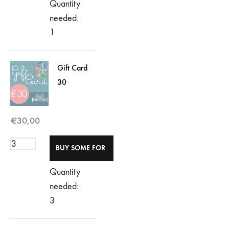
Quantity
needed:
1
Gift Card
30
€
30,00
Quantity
needed:
3