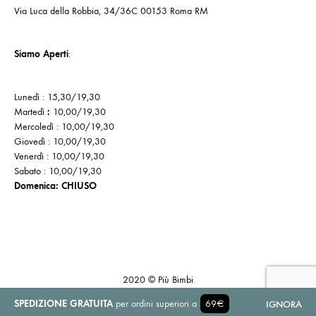
Via Luca della Robbia, 34/36C 00153 Roma RM
Siamo Aperti
:
Lunedì : 15,30/19,30
Martedì
:
10,00/19,30
Mercoledì : 10,00/19,30
Giovedì : 10,00/19,30
Venerdì : 10,00/19,30
Sabato : 10,00/19,30
Domenica: CHIUSO
Cookie
Politica
Privacy
Policy
di
Policy
2020 © Più Bimbi
reso
SPEDIZIONE GRATUITA
per ordini superiori a
69€
IGNORA