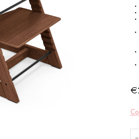
€
Co
Qua