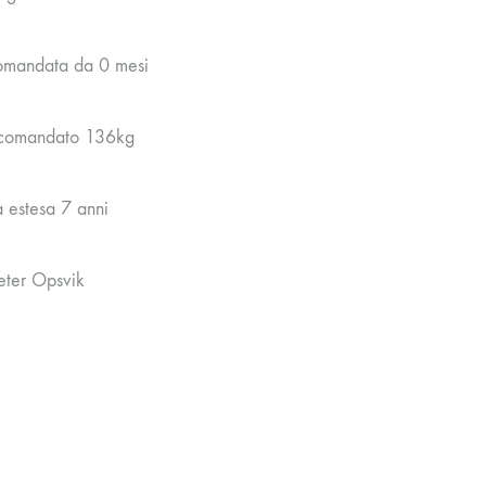
omandata da 0 mesi
ccomandato 136kg
 estesa 7 anni
eter Opsvik