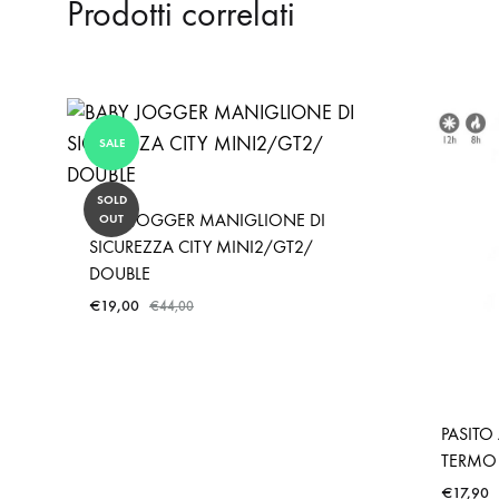
Prodotti correlati
SALE
SOLD
BABY JOGGER MANIGLIONE DI
OUT
SICUREZZA CITY MINI2/GT2/
DOUBLE
€
19,00
€
44,00
PASITO
TERMO 
€
17,90