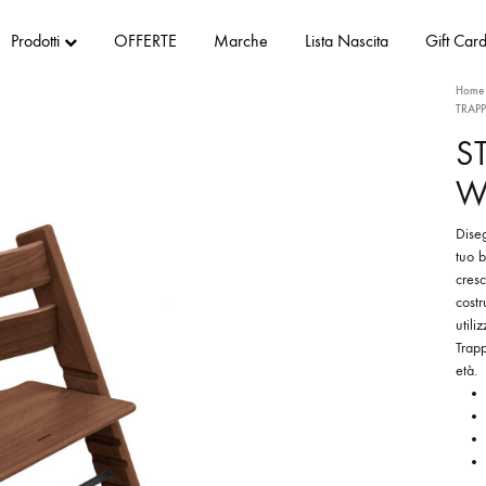
Prodotti
OFFERTE
Marche
Lista Nascita
Gift Car
Home
TRAP
S
W
Diseg
tuo b
cresc
costr
utili
Trap
età.