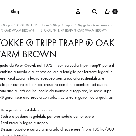
Cart
Search
Sign in
d
Blog
0
»
Shop
»
STOKKE ® TRIPP
Home
Shop
Pappa
Seggioloni & Accessori
P ® OAK WARM BROWN
STOKKE ® TRIPP TRAPP ® OAK WARM BROWN
TOKKE ® TRIPP TRAPP ® OAK
ARM BROWN
Maschietti
Femminucce
nata da Peter Opsvik nel 1972, l’iconica sedia Tripp Trapp® porta il
ambino a tavola e al centro della tua famiglia per formare legami e
Unisex
ere. Realizzata in legno europeo pensando alla sostenibilità, è
uita per durare nel tempo, crescere con il tuo bambino ed essere
zzato fino all’età adulta. Facile da montare e regolare, la sedia Tripp
p® garantisce una seduta comoda, sicura ed ergonomica a qualsiasi
Design intramontabile e iconico
Sedile e pedana regolabili, per una seduta confortevole
Realizzata in legno europeo
Design robusto e duraturo in grado di sostenere fino a 136 kg/300
lbs in età adulta