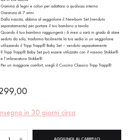
Gamma di legni e colori per adattarsi a qualsiasi interno
Garanzia di 7 anni
Dalla nascita, abbina al seggiolone il Newborn Set (venduto
separatamente) per portare il tuo bambino a tavola
Quando il tuo bambino raggiungerà i 6 mesi o sarà in grado di stare
seduto da solo, trasforma facilmente la tua sedia in un seggiolone
utilizzando il Tripp Trapp® Baby Set – venduto separatamente
Il Tripp Trapp® Baby Set può essere utilizzato con il vassoio Stokke®
e l’imbracatura Stokke®
Per un maggiore comfort, scegli il Cuscino Classico Tripp Trapp®
299,00
nsegna in 30 giorni circa
ntità
AGGIUNGI AL CARRELLO