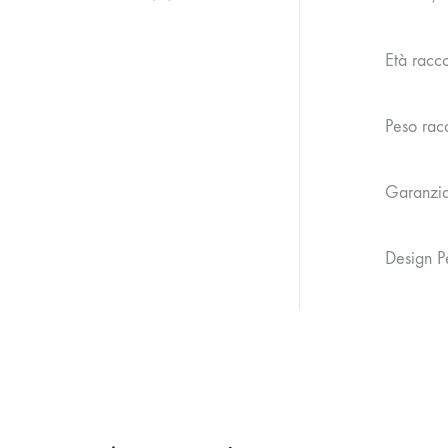
Età racc
Peso ra
Garanzia
Design P