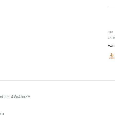
SKU
CATE
MARC
oni cm 49x46x79
kg