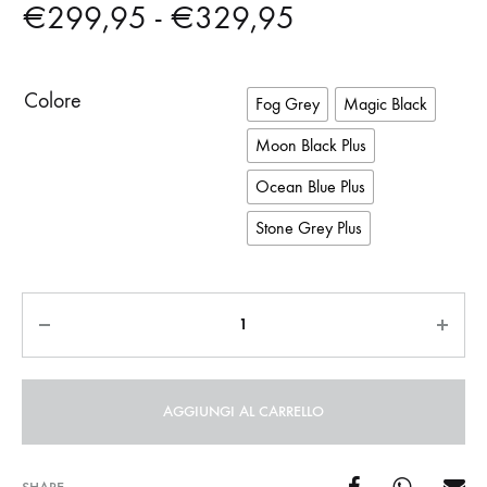
Fascia
€
299,95
-
€
329,95
di
Colore
Fog Grey
Magic Black
prezzo:
Moon Black Plus
da
Ocean Blue Plus
€299,95
Stone Grey Plus
a
Quantità
€329,95
AGGIUNGI AL CARRELLO