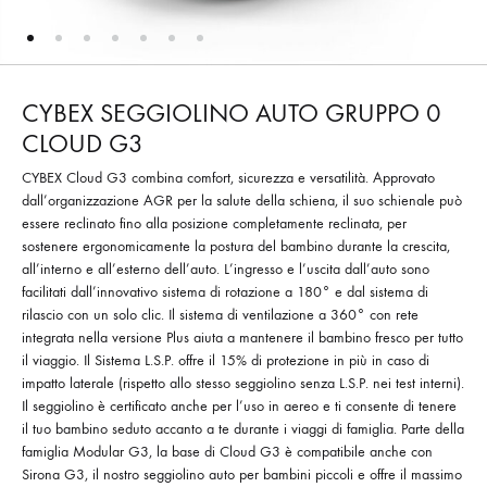
CYBEX SEGGIOLINO AUTO GRUPPO 0
CLOUD G3
CYBEX Cloud G3 combina comfort, sicurezza e versatilità. Approvato
dall’organizzazione AGR per la salute della schiena, il suo schienale può
essere reclinato fino alla posizione completamente reclinata, per
sostenere ergonomicamente la postura del bambino durante la crescita,
all’interno e all’esterno dell’auto. L’ingresso e l’uscita dall’auto sono
facilitati dall’innovativo sistema di rotazione a 180° e dal sistema di
rilascio con un solo clic. Il sistema di ventilazione a 360° con rete
integrata nella versione Plus aiuta a mantenere il bambino fresco per tutto
il viaggio. Il Sistema L.S.P. offre il 15% di protezione in più in caso di
impatto laterale (rispetto allo stesso seggiolino senza L.S.P. nei test interni).
Il seggiolino è certificato anche per l’uso in aereo e ti consente di tenere
il tuo bambino seduto accanto a te durante i viaggi di famiglia. Parte della
famiglia Modular G3, la base di Cloud G3 è compatibile anche con
Sirona G3, il nostro seggiolino auto per bambini piccoli e offre il massimo