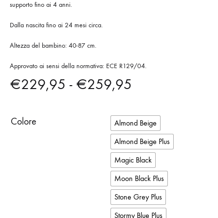
supporto fino ai 4 anni.
Dalla nascita fino ai 24 mesi circa.
Altezza del bambino: 40-87 cm.
Approvato ai sensi della normativa: ECE R129/04.
Fascia
€
229,95
-
€
259,95
di
Colore
Almond Beige
prezzo:
Almond Beige Plus
da
Magic Black
€229,95
Moon Black Plus
a
Stone Grey Plus
Stormy Blue Plus