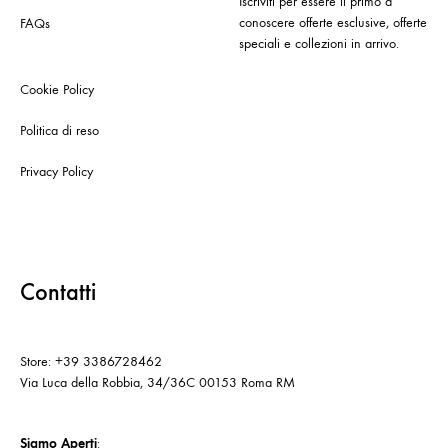
Iscriviti per essere il primo a
conoscere offerte esclusive, offerte
FAQs
speciali e collezioni in arrivo.
Cookie Policy
Politica di reso
Privacy Policy
Contatti
Store: +39 3386728462
Via Luca della Robbia, 34/36C 00153 Roma RM
Siamo Aperti
: