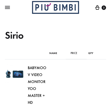
Cart
0
Sirio
NAME
PRICE
QTY
BABYMOO
V VIDEO
MONITOR
YOO
MASTER +
HD