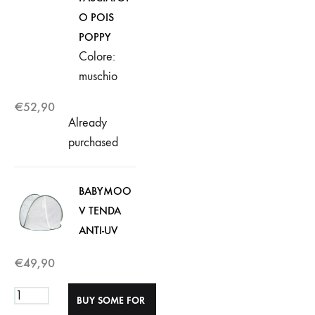
O POIS
POPPY
Colore:
muschio
€
52,90
Already
purchased
BABYMOO
V TENDA
ANTI-UV
€
49,90