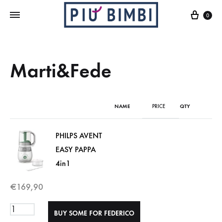
Cart
0
Marti&Fede
NAME
PRICE
QTY
PHILPS AVENT
EASY PAPPA
4in1
€
169,90