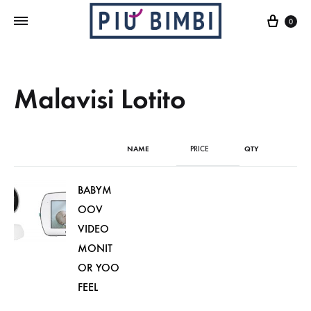
Cart
0
Malavisi Lotito
NAME
PRICE
QTY
BABYM
OOV
VIDEO
MONIT
OR YOO
FEEL