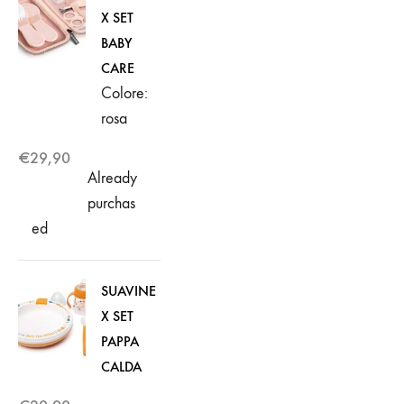
X SET
BABY
CARE
Colore:
rosa
€
29,90
Already
purchas
ed
SUAVINE
X SET
PAPPA
CALDA