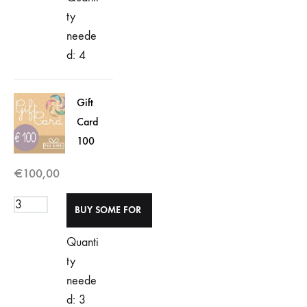
ty
neede
d: 4
Gift
Card
100
€
100,00
Quanti
ty
neede
d: 3