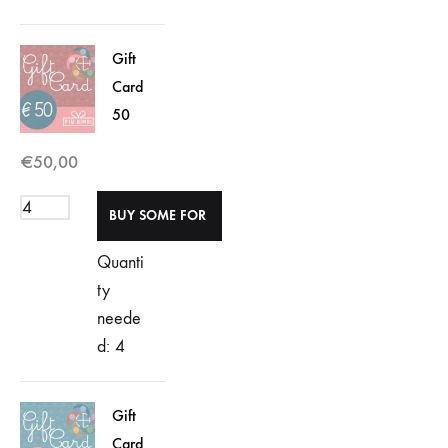
Gift
Card
50
€
50,00
Quanti
ty
neede
d: 4
Gift
Card