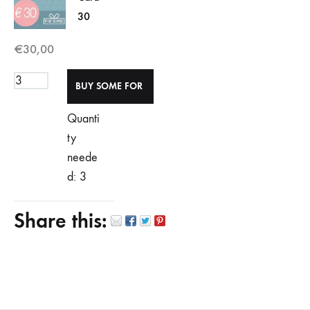
30
€
30,00
Quanti
ty
neede
d: 3
Share this: