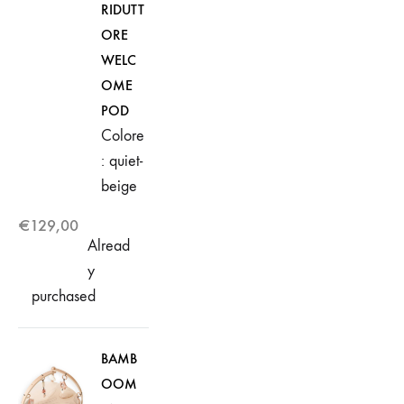
RIDUTT
ORE
WELC
OME
POD
Colore
: quiet-
beige
€
129,00
Alread
y
purchased
BAMB
OOM