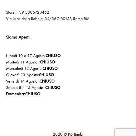
Store: +39 3386728462
Via Luca della Robbia, 34/36C 00153 Roma RM
Siamo Aperti
:
Lunedì 10 e 17 Agosto:
CHIUSO
Martedì 11 Agosto
:CHIUSO
Mercoledì 12 Agosto:
CHIUSO
Giovedì 13 Agosto:
CHIUSO
Venerdì 14 Agosto :
CHIUSO
Sabato 8 e 15 Agosto :
CHIUSO
Domenica:CHIUSO
Cookie
Politica
Privacy
Policy
di
Policy
2020 © Più Bimbi