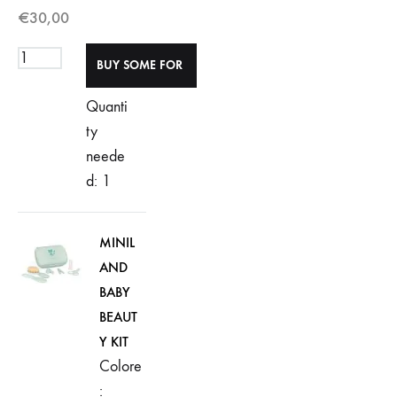
€
30,00
Quanti
ty
neede
d: 1
MINIL
AND
BABY
BEAUT
Y KIT
Colore
: