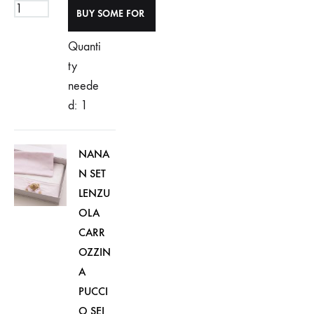
Quanti
ty
neede
d: 1
NANA
N SET
LENZU
OLA
CARR
OZZIN
A
PUCCI
O SEI