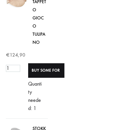
TAPPET
O
GIOC
O
TULIPA
NO
€
124,90
Quanti
ty
neede
d: 1
STOKK