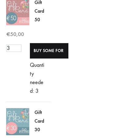
Gift
Card
50
€
50,00
Quanti
ty
neede
d: 3
Gift
Card
30