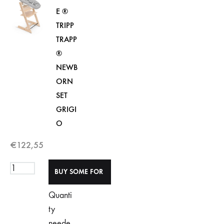
E ®
TRIPP
TRAPP
®
NEWB
ORN
SET
GRIGI
O
€
122,55
Quanti
ty
neede