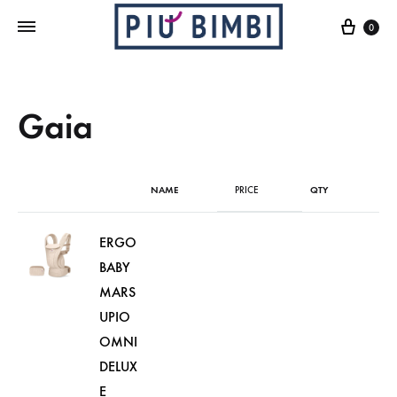
Cart
0
Gaia
NAME
PRICE
QTY
ERGO
BABY
MARS
UPIO
OMNI
DELUX
E