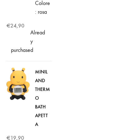
Colore
: rosa
€
24,90
Alread
y
purchased
MINIL
AND
THERM
O
BATH
APETT
A
€
19,90