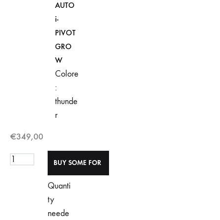
AUTO
i-
PIVOT
GRO
W
Colore
:
thunde
r
€
349,00
Quanti
ty
neede