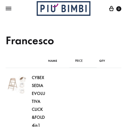
Cart
0
Francesco
NAME
PRICE
QTY
CYBEX
SEDIA
EVOLU
TIVA
CLICK
&FOLD
4in1