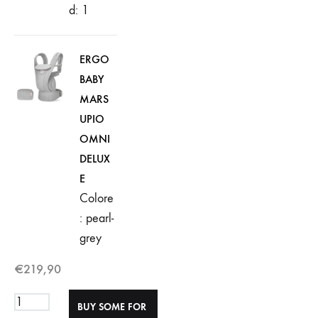
d: 1
ERGO
BABY
MARS
UPIO
OMNI
DELUX
E
Colore
: pearl-
grey
€
219,90