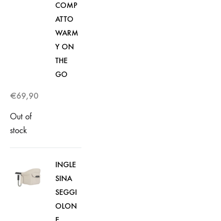
COMP
ATTO
WARM
Y ON
THE
GO
€
69,90
Out of
stock
INGLE
SINA
SEGGI
OLON
E