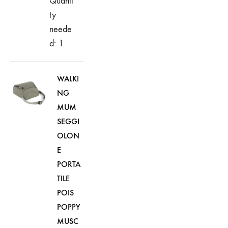
Quanti
ty
neede
d: 1
WALKI
NG
MUM
SEGGI
OLON
E
PORTA
TILE
POIS
POPPY
MUSC