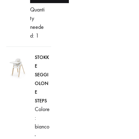
Quanti
ty
neede
d: 1
STOKK
E
SEGGI
OLON
E
STEPS
Colore
:
bianco
-