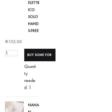
ELETTR
ICO
SOLO
HAND
S-FREE
€
155,00
Quanti
ty
neede
d: 1
NANA
N