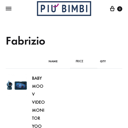
Cart
0
Fabrizio
NAME
PRICE
QTY
BABY
MOO
V
VIDEO
MONI
TOR
YOO