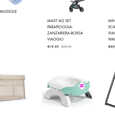
 MUSSOLE
MAST M2 SET
MI
PARAPIOGGIA-
SCA
ZANZARIERA-BORSA
VI
VIAGGIO
WA
€
19,90
€
69
€
39,90