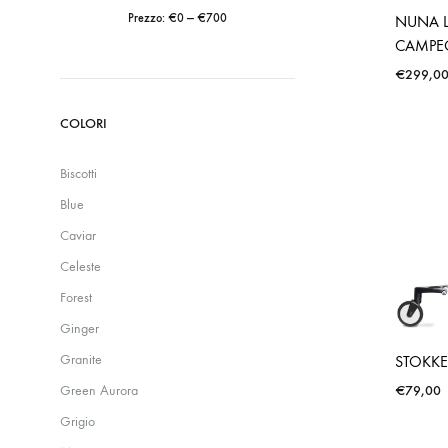
Prezzo:
€0
—
€700
NUNA L
CAMPE
Prezzo
Prezzo
€
299,0
Min
Max
COLORI
Biscotti
Blue
Caviar
Celeste
Forest
Ginger
Granite
STOKKE
€
79,00
Green Aurora
Grigio