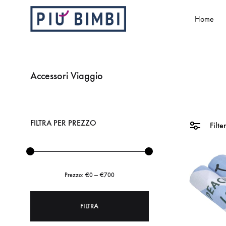
Home
Più
Abbigliamento
Bimbi
e
accessori
Accessori Viaggio
per
bambini
FILTRA PER PREZZO
Filte
Prezzo:
€0
—
€700
FILTRA