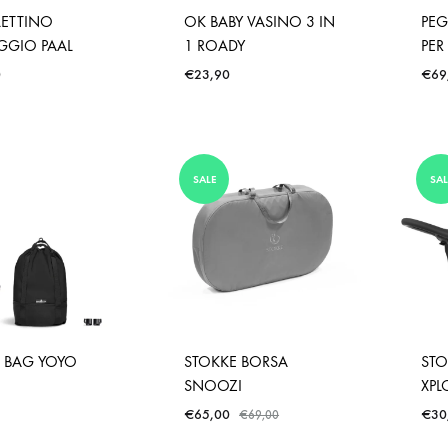
ETTINO
OK BABY VASINO 3 IN
PEG
GGIO PAAL
1 ROADY
PER
0
€
23,90
€
69
SALE
SAL
 BAG YOYO
STOKKE BORSA
STO
SNOOZI
XPL
€
65,00
€
30
€
69,00