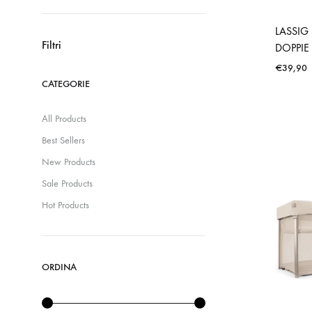
Prezzo
Prezzo
Min
Max
LASSIG
Filtri
DOPPIE
€
39,90
CATEGORIE
All Products
Best Sellers
New Products
Sale Products
Hot Products
ORDINA