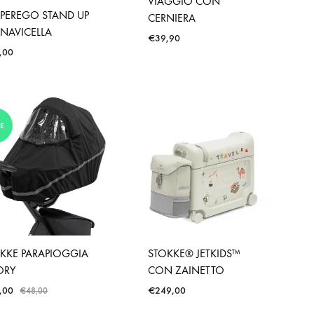
VIAGGIO CON
PEREGO STAND UP
CERNIERA
 NAVICELLA
€
39,90
,00
E
KKE PARAPIOGGIA
STOKKE® JETKIDS™
ORY
CON ZAINETTO
,00
€
249,00
€
48,00