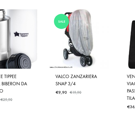
SALE
 TIPPEE
VALCO ZANZARIERA
VEN
 BIBERON DA
SNAP 3/4
VIA
IO
PA
€
9,90
€
19,90
TIL
€
29,90
€
36