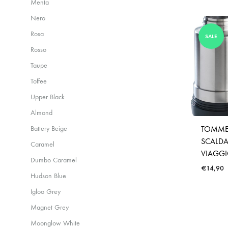
Menta
Nero
Rosa
SALE
Rosso
Taupe
Toffee
Upper Black
Almond
Battery Beige
TOMMEE
SCALDA
Caramel
VIAGG
Dumbo Caramel
€
14,90
Hudson Blue
Igloo Grey
Magnet Grey
Moonglow White