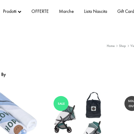
Prodotti
OFFERTE
Marche
Lista Nascita
Gift Car
Home
Shop
Vi
r By
SO
SALE
OU