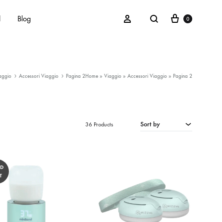
Cart
Search
Sign in
d
Blog
0
aggio
Accessori Viaggio
Pagina 2
Home
»
Viaggio
»
Accessori Viaggio
»
Pagina 2
Maschietti
Femminucce
Unisex
Sort by
36 Products
LD
T