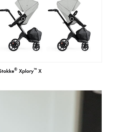
®
™
Stokke
Xplory
X