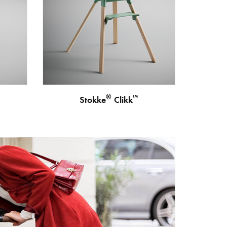
®
™
Stokke
Clikk