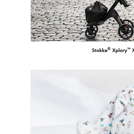
®
™
Stokke
Xplory