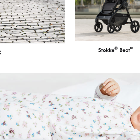
®
™
Stokke
Beat
X