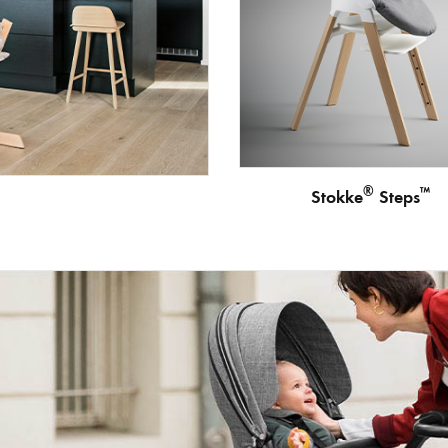
®
™
Stokke
Steps