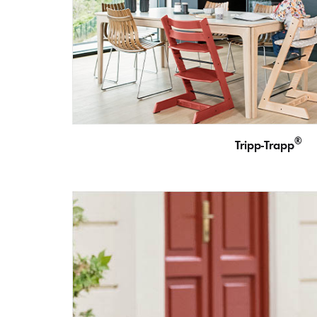
®
Tripp-Trapp