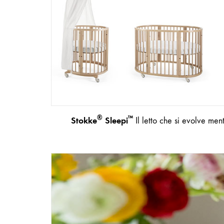
®
™
Stokke
Sleepi
Il letto che si evolve men