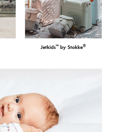
™
®
Jetkids
by Stokke