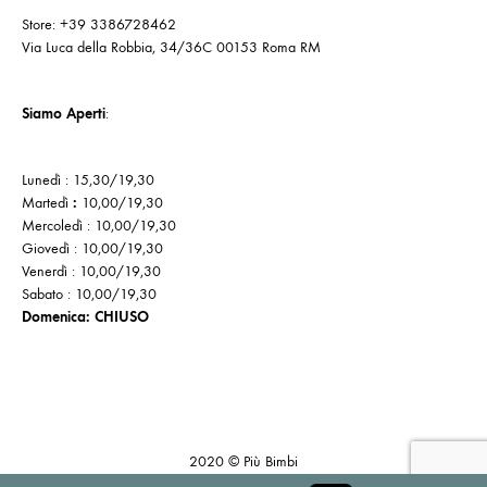
Store: +39 3386728462
Via Luca della Robbia, 34/36C 00153 Roma RM
Siamo Aperti
:
Lunedì : 15,30/19,30
Martedì
:
10,00/19,30
Mercoledì : 10,00/19,30
Giovedì : 10,00/19,30
Venerdì : 10,00/19,30
Sabato : 10,00/19,30
Domenica: CHIUSO
Cookie
Politica
Privacy
Policy
di
Policy
2020 © Più Bimbi
reso