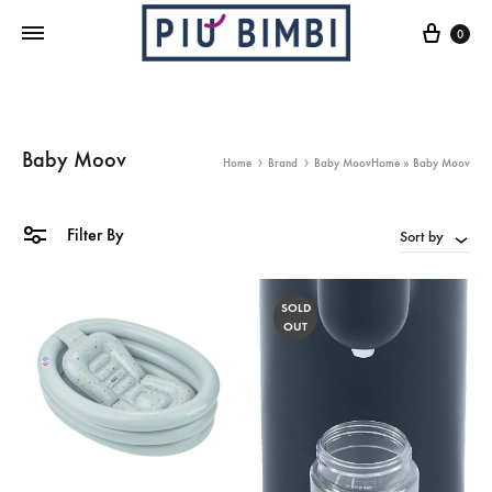
Cart
0
Baby Moov
Home
Brand
Baby Moov
Home
»
Baby Moov
Filter By
Sort by
SOLD
OUT