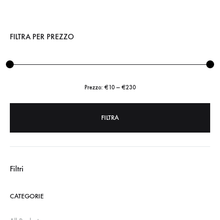
FILTRA PER PREZZO
Prezzo:
€10
—
€230
FILTRA
Prezzo
Prezzo
Min
Max
Filtri
CATEGORIE