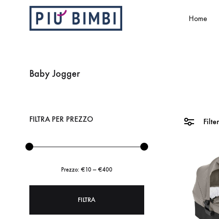
Home
Più
Abbigliamento
Bimbi
e
accessori
Baby Jogger
per
bambini
FILTRA PER PREZZO
Filte
Prezzo:
€10
—
€400
FILTRA