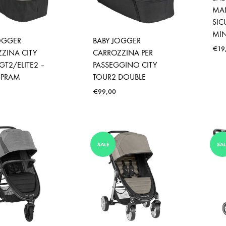
MAN
SIC
MIN
OGGER
BABY JOGGER
€
19
ZINA CITY
CARROZZINA PER
GT2/ELITE2 –
PASSEGGINO CITY
 PRAM
TOUR2 DOUBLE
€
99,00
SALE
SAL