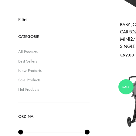
Prezzo
Prezzo
Min
Max
Filtri
BABY J
CARROZ
CATEGORIE
MINI2/
SINGLE
All Products
€
99,00
Best Sellers
New Products
Sale Products
SALE
Hot Products
ORDINA