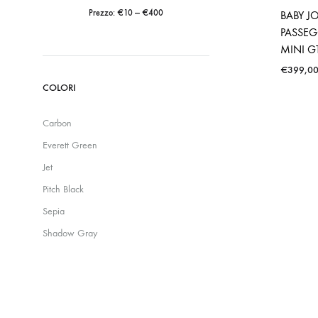
Prezzo:
€10
—
€400
BABY J
PASSEG
Prezzo
Prezzo
MINI GT
Min
Max
€
399,0
COLORI
Carbon
Everett Green
Jet
Pitch Black
Sepia
Shadow Gray