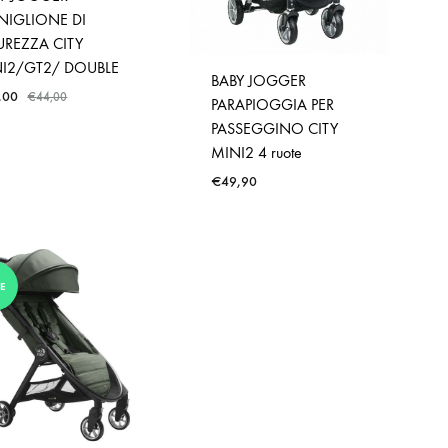
IGLIONE DI
UREZZA CITY
I2/GT2/ DOUBLE
BABY JOGGER
,00
€
44,00
PARAPIOGGIA PER
PASSEGGINO CITY
MINI2 4 ruote
€
49,90
E