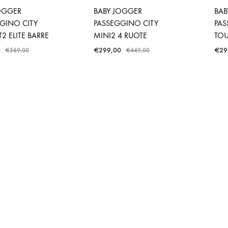
OGGER
BABY JOGGER
BAB
GINO CITY
PASSEGGINO CITY
PAS
2 ELITE BARRE
MINI2 4 RUOTE
TO
0
€
299,00
€
29
€
569,00
€
449,00