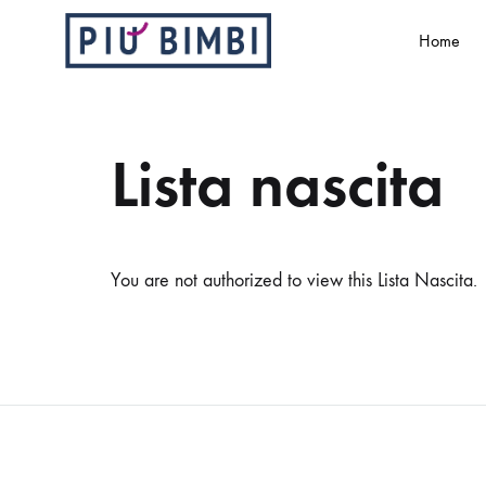
Home
Più
Abbigliamento
Bimbi
e
accessori
Lista nascita
per
bambini
You are not authorized to view this Lista Nascita.