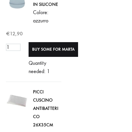
IN SILICONE
Colore:
azzurro
€
12,90
Quantity
needed: 1
PICCI
CUSCINO
ANTIBATTERI
CO
26X35CM