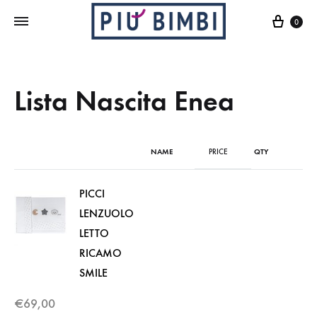
Cart
0
Lista Nascita Enea
NAME
PRICE
QTY
PICCI
LENZUOLO
LETTO
RICAMO
SMILE
€
69,00