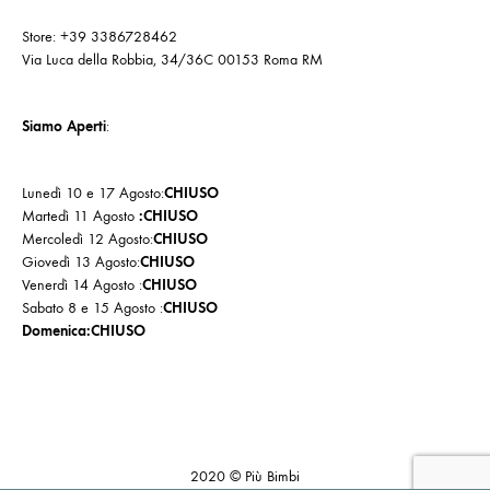
Store: +39 3386728462
Via Luca della Robbia, 34/36C 00153 Roma RM
Siamo Aperti
:
Lunedì 10 e 17 Agosto:
CHIUSO
Martedì 11 Agosto
:CHIUSO
Mercoledì 12 Agosto:
CHIUSO
Giovedì 13 Agosto:
CHIUSO
Venerdì 14 Agosto :
CHIUSO
Sabato 8 e 15 Agosto :
CHIUSO
Domenica:CHIUSO
Cookie
Politica
Privacy
Policy
di
Policy
2020 © Più Bimbi