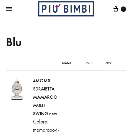
Cart
0
Blu
NAME
PRICE
QTY
4MOMS
SDRAIETTA
MAMAROO
MULTI
SWING new
Colore:
mamarooo4-