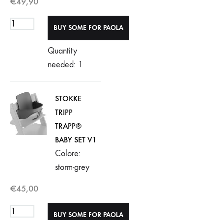
€
49,90
Quantity
needed: 1
STOKKE
TRIPP
TRAPP®
BABY SET V1
Colore:
storm-grey
€
45,00