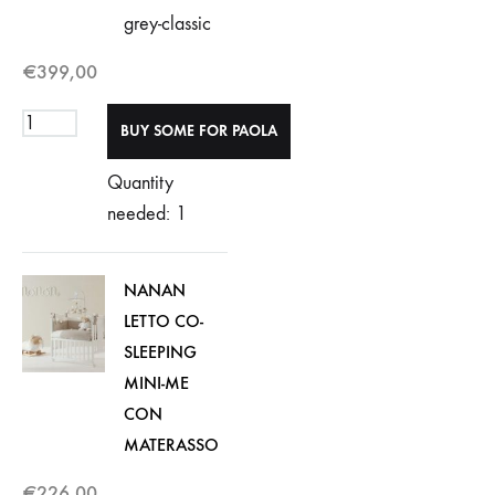
grey-classic
€
399,00
Quantity
needed: 1
NANAN
LETTO CO-
SLEEPING
MINI-ME
CON
MATERASSO
€
226,00