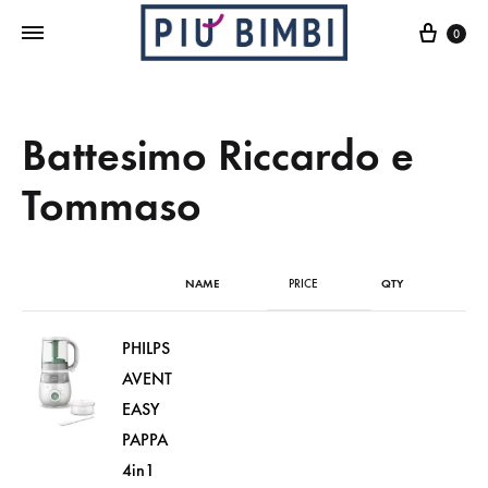
Cart
0
Battesimo Riccardo e
Tommaso
NAME
PRICE
QTY
PHILPS
AVENT
EASY
PAPPA
4in1