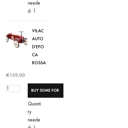
neede
d: 1
VILAC
AUTO
D'EPO
CA
ROSSA
€
159,00
Quanti
ty
neede
d: 1