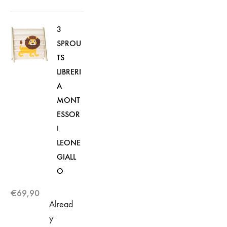
3
SPROU
TS
LIBRERI
A
MONT
ESSOR
I
LEONE
GIALL
O
€
69,90
Alread
y