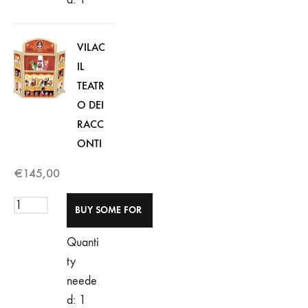
VILAC
IL
TEATR
O DEI
RACC
ONTI
€
145,00
Quanti
ty
neede
d: 1