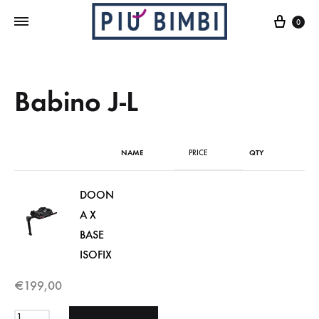
Cart
0
Babino J-L
NAME
PRICE
QTY
DOON
A X
BASE
ISOFIX
€
199,00