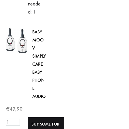
neede
d: 1
BABY
MOO
V
SIMPLY
CARE
BABY
PHON
E
AUDIO
€
49,90