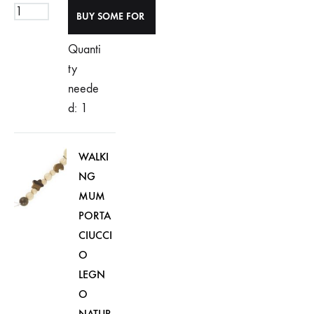
Quanti
ty
neede
d: 1
WALKI
NG
MUM
PORTA
CIUCCI
O
LEGN
O
NATUR