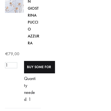
N
GIOST
RINA
PUCCI
O
AZZUR
RA
€
79,00
Quanti
ty
neede
d: 1