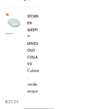
STOKK
E®
SLEEPI
™
LENZU
OLO
CULLA
V3
Colore
:
verde-
acqua
€
27,55