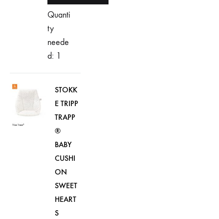
Quanti
ty
neede
d: 1
STOKK
E TRIPP
TRAPP
®
BABY
CUSHI
ON
SWEET
HEART
S