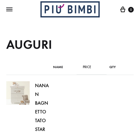
Cart
0
AUGURI
NAME
PRICE
QTY
NANA
N
BAGN
ETTO
TATO
STAR