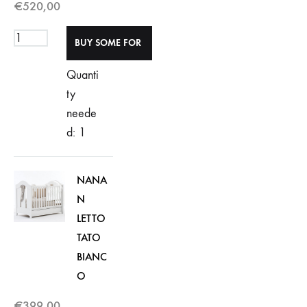
€
520,00
Quanti
ty
neede
d: 1
NANA
N
LETTO
TATO
BIANC
O
€
399,00