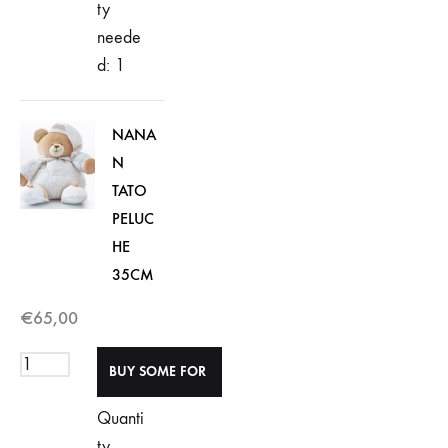
ty
neede
d: 1
NANA
N
TATO
PELUC
HE
35CM
€
65,00
Quanti
ty