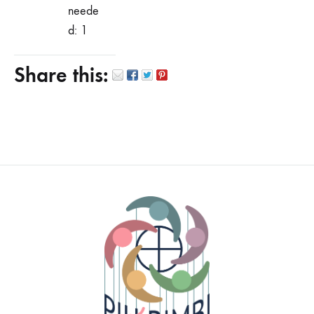
neede
d: 1
Share this: