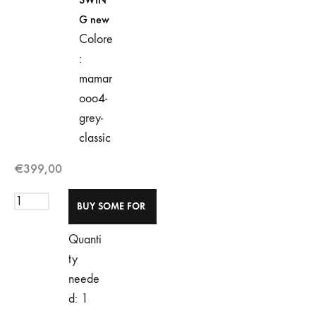
G new
Colore
:
mamar
ooo4-
grey-
classic
€
399,00
Quanti
ty
neede
d: 1