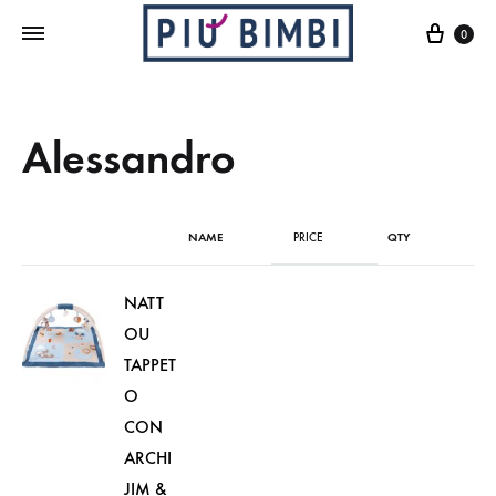
Cart
0
Alessandro
NAME
PRICE
QTY
NATT
OU
TAPPET
O
CON
ARCHI
JIM &