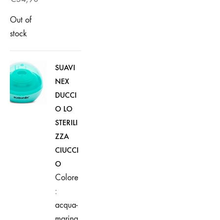
Out of
stock
SUAVI
NEX
DUCCI
O LO
STERILI
ZZA
CIUCCI
O
Colore
:
acqua-
marina