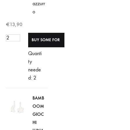
azzurr
o
€
13,90
Quanti
ty
neede
d: 2
BAMB
OOM
GIOC
HI