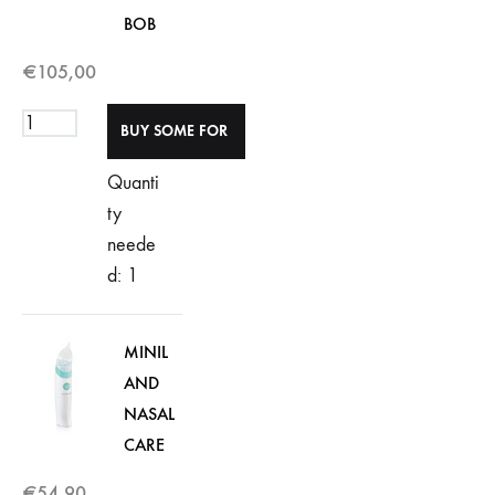
BOB
€
105,00
Quanti
ty
neede
d: 1
MINIL
AND
NASAL
CARE
€
54,90