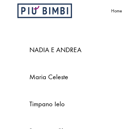
Home
Più
Abbigliamento
Bimbi
e
accessori
per
NADIA E ANDREA
bambini
Maria Celeste
Timpano Ielo