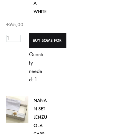
A
WHITE
€
65,00
Quanti
ty
neede
d: 1
NANA
N SET
LENZU
OLA
CARR