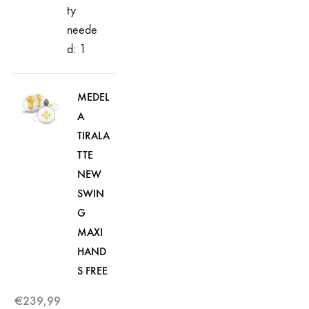
ty
neede
d: 1
MEDEL
A
TIRALA
TTE
NEW
SWIN
G
MAXI
HAND
S FREE
€
239,99