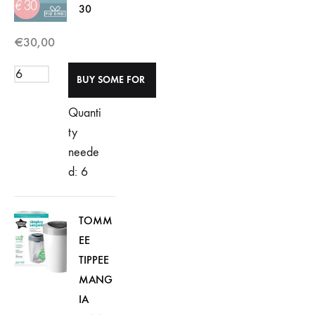
30
€
30,00
Quanti
ty
neede
d: 6
TOMM
EE
TIPPEE
MANG
IA