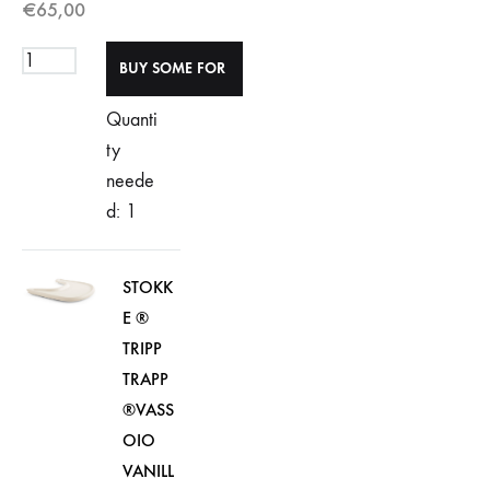
€
65,00
Quanti
ty
neede
d: 1
STOKK
E ®
TRIPP
TRAPP
®VASS
OIO
VANILL