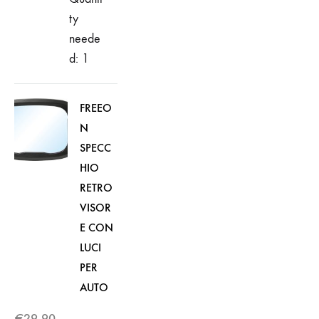
ty
neede
d: 1
FREEO
N
SPECC
HIO
RETRO
VISOR
E CON
LUCI
PER
AUTO
€
29,90