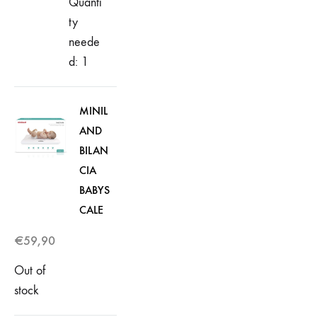
Quanti
ty
neede
d: 1
MINIL
AND
BILAN
CIA
BABYS
CALE
€
59,90
Out of
stock