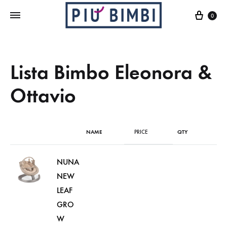
Cart
0
Lista Bimbo Eleonora &
Ottavio
NAME
PRICE
QTY
NUNA
NEW
LEAF
GRO
W