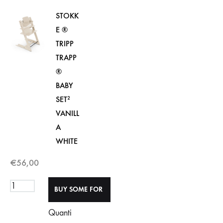
STOKK
E ®
TRIPP
TRAPP
®
BABY
SET²
VANILL
A
WHITE
€
56,00
Quanti