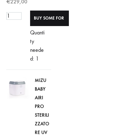
€
229,00
Quanti
ty
neede
d: 1
MIZU
BABY
AIRI
PRO
STERILI
ZZATO
RE UV