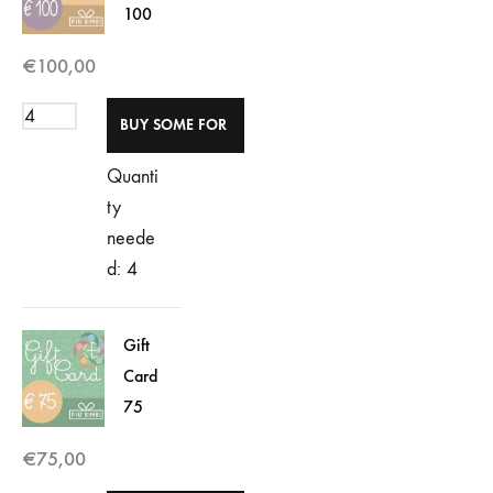
100
€
100,00
Quanti
ty
neede
d: 4
Gift
Card
75
€
75,00