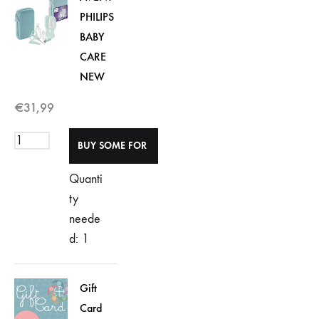
PHILIPS
BABY
CARE
NEW
€
31,99
Quanti
ty
neede
d: 1
Gift
Card