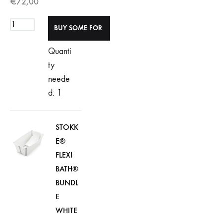
€
72,00
Quanti
ty
neede
d: 1
STOKK
E®
FLEXI
BATH®
BUNDL
E
WHITE