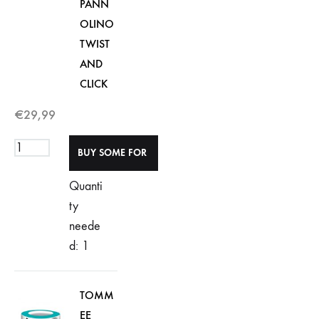
PANN
OLINO
TWIST
AND
CLICK
€
29,99
Quanti
ty
neede
d: 1
TOMM
EE