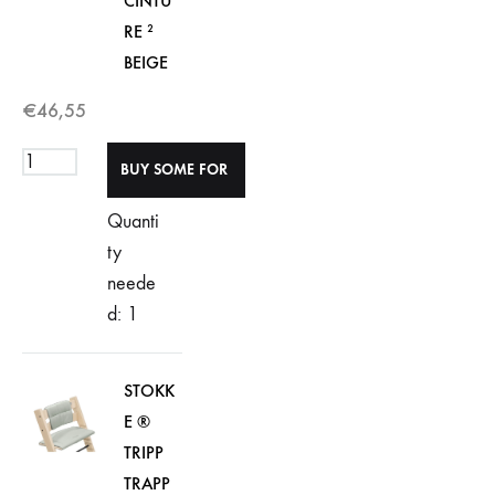
CINTU
RE ²
BEIGE
€
46,55
Quanti
ty
neede
d: 1
STOKK
E ®
TRIPP
TRAPP