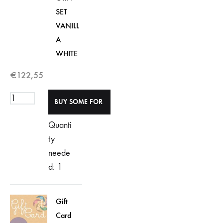
SET
VANILL
A
WHITE
€
122,55
Quanti
ty
neede
d: 1
Gift
Card